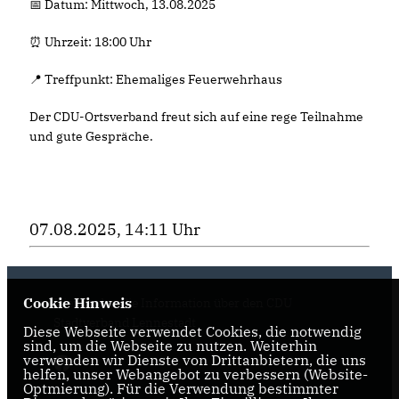
📅 Datum: Mittwoch, 13.08.2025
⏰ Uhrzeit: 18:00 Uhr
📍 Treffpunkt: Ehemaliges Feuerwehrhaus
Der CDU-Ortsverband freut sich auf eine rege Teilnahme
und gute Gespräche.
07.08.2025, 14:11 Uhr
Cookie Hinweis
Hier finden Sie Information über den CDU
Stadtverband Lennestadt
Diese Webseite verwendet Cookies, die notwendig
sind, um die Webseite zu nutzen. Weiterhin
verwenden wir Dienste von Drittanbietern, die uns
helfen, unser Webangebot zu verbessern (Website-
Optmierung). Für die Verwendung bestimmter