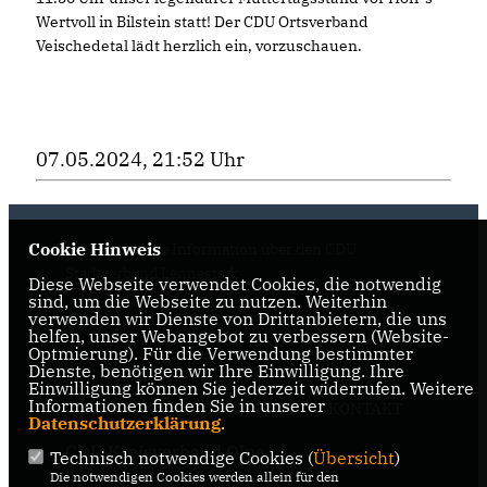
Wertvoll in Bilstein statt! Der CDU Ortsverband
Veischedetal lädt herzlich ein, vorzuschauen.
07.05.2024, 21:52 Uhr
Cookie Hinweis
Hier finden Sie Information über den CDU
Stadtverband Lennestadt
Diese Webseite verwendet Cookies, die notwendig
sind, um die Webseite zu nutzen. Weiterhin
verwenden wir Dienste von Drittanbietern, die uns
helfen, unser Webangebot zu verbessern (Website-
Optmierung). Für die Verwendung bestimmter
Dienste, benötigen wir Ihre Einwilligung. Ihre
Einwilligung können Sie jederzeit widerrufen. Weitere
Informationen finden Sie in unserer
IMPRESSUM
DATENSCHUTZ
KONTAKT
Datenschutzerklärung
.
CDU Kreisverband Olpe
Technisch notwendige Cookies (
Übersicht
)
Die notwendigen Cookies werden allein für den