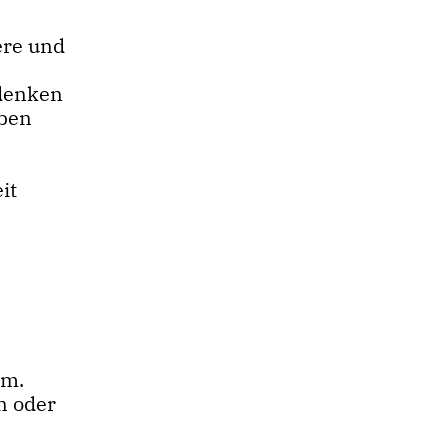
ere und
 denken
eben
it
em.
n oder