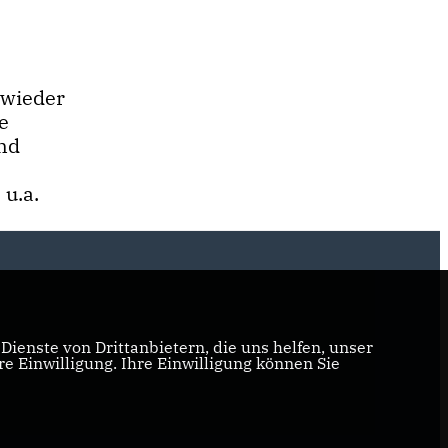
 wieder
e
nd
 u.a.
ienste von Drittanbietern, die uns helfen, unser
 Einwilligung. Ihre Einwilligung können Sie