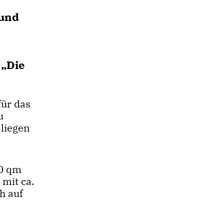
 und
 „Die
ür das
u
 liegen
00 qm
mit ca.
h auf