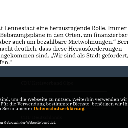
t Lennestadt eine herausragende Rolle. Immer
 Bebauungspläne in den Orten, um finanzierbar
, aber auch um bezahlbare Mietwohnungen.“ Ber
acht deutlich, dass diese Herausforderungen
ngekommen sind. „Wir sind als Stadt gefordert,
fen.“
CDU Kreisverband Olpe
ind, um die Webseite zu nutzen. Weiterhin verwenden wir D
CDU NRW
ür die Verwendung bestimmter Dienste, benötigen wir Ihre
n Sie in unserer
Datenschutzerklärung
.
CDU Deutschlands
n Gebrauch der Webseite benötigt.