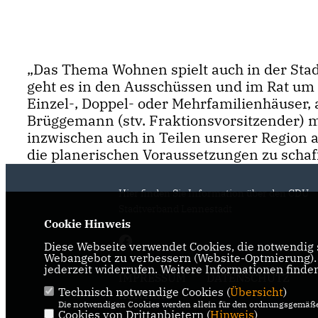
Das Thema Wohnen spielt auch in der Stad
geht es in den Ausschüssen und im Rat um
Einzel-, Doppel- oder Mehrfamilienhäuser
Brüggemann (stv. Fraktionsvorsitzender) m
inzwischen auch in Teilen unserer Region a
die planerischen Voraussetzungen zu schaf
Hier finden Sie Information über den CDU
Stadtverband Lennestadt
Cookie Hinweis
Diese Webseite verwendet Cookies, die notwendig s
Webangebot zu verbessern (Website-Optmierung). F
jederzeit widerrufen. Weitere Informationen finde
IMPRESSUM
DATENSCHUTZ
Technisch notwendige Cookies (
Übersicht
)
KONTAKT
Die notwendigen Cookies werden allein für den ordnungsgemäße
Cookies von Drittanbietern (
Hinweis
)