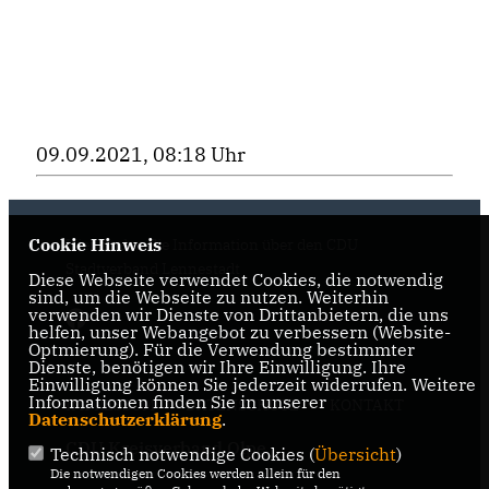
09.09.2021, 08:18 Uhr
Cookie Hinweis
Hier finden Sie Information über den CDU
Stadtverband Lennestadt
Diese Webseite verwendet Cookies, die notwendig
sind, um die Webseite zu nutzen. Weiterhin
verwenden wir Dienste von Drittanbietern, die uns
helfen, unser Webangebot zu verbessern (Website-
Optmierung). Für die Verwendung bestimmter
Dienste, benötigen wir Ihre Einwilligung. Ihre
Einwilligung können Sie jederzeit widerrufen. Weitere
Informationen finden Sie in unserer
IMPRESSUM
DATENSCHUTZ
KONTAKT
Datenschutzerklärung
.
CDU Kreisverband Olpe
Technisch notwendige Cookies (
Übersicht
)
Die notwendigen Cookies werden allein für den