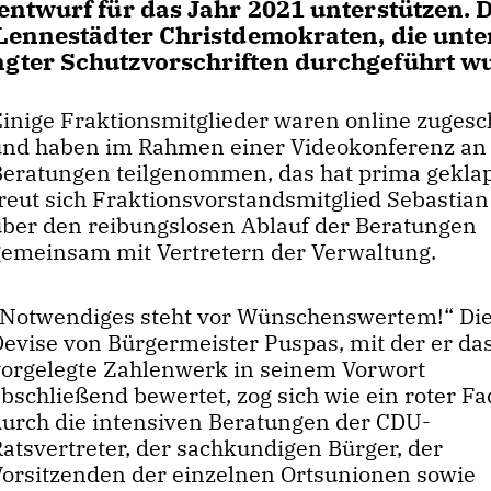
ntwurf für das Jahr 2021 unterstützen. Di
 Lennestädter Christdemokraten, die unte
gter Schutzvorschriften durchgeführt w
Einige Fraktionsmitglieder waren online zugesc
und haben im Rahmen einer Videokonferenz an
Beratungen teilgenommen, das hat prima geklap
freut sich Fraktionsvorstandsmitglied Sebastian
über den reibungslosen Ablauf der Beratungen
gemeinsam mit Vertretern der Verwaltung.
Notwendiges steht vor Wünschenswertem!“ Di
Devise von Bürgermeister Puspas, mit der er da
vorgelegte Zahlenwerk in seinem Vorwort
bschließend bewertet, zog sich wie ein roter F
durch die intensiven Beratungen der CDU-
Ratsvertreter, der sachkundigen Bürger, der
Vorsitzenden der einzelnen Ortsunionen sowie