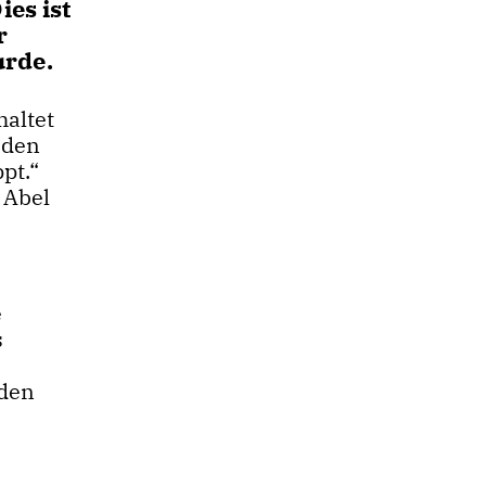
es ist
r
urde.
haltet
 den
pt.“
 Abel
e
s
aden