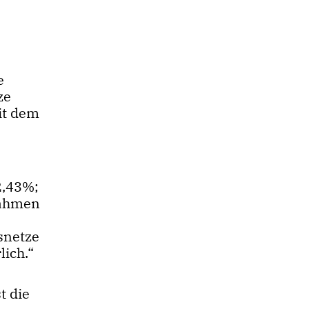
e
ze
mit dem
2,43%;
nahmen
snetze
lich.“
t die