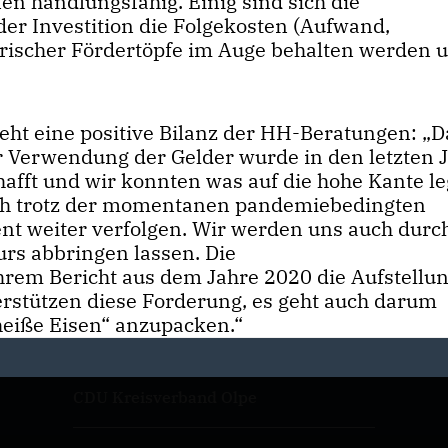
nen handlungsfähig. Einig sind sich die
der Investition die Folgekosten (Aufwand,
erischer Fördertöpfe im Auge behalten werden 
eht eine positive Bilanz der HH-Beratungen: „
Verwendung der Gelder wurde in den letzten 
afft und wir konnten was auf die hohe Kante le
uch trotz der momentanen pandemiebedingten
nt weiter verfolgen. Wir werden uns auch durc
urs abbringen lassen. Die
em Bericht aus dem Jahre 2020 die Aufstellun
rstützen diese Forderung, es geht auch darum
eiße Eisen“ anzupacken.“
CDU Kreisverband Olpe