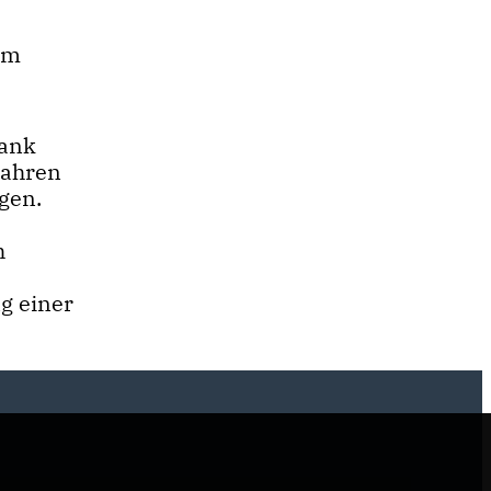
um
Dank
Jahren
gen.
h
g einer