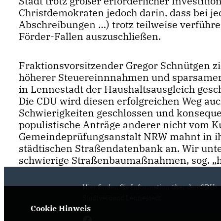
Stadt trotz großer erforderlicher Investitio
Christdemokraten jedoch darin, dass bei je
Abschreibungen …) trotz teilweise verführ
Förder-Fallen auszuschließen.
Fraktionsvorsitzender Gregor Schnütgen zi
höherer Steuereinnnahmen und sparsamer 
in Lennestadt der Haushaltsausgleich gesch
Die CDU wird diesen erfolgreichen Weg a
Schwierigkeiten geschlossen und konseque
populistische Anträge anderer nicht vom K
Gemeindeprüfungsanstalt NRW mahnt in ihr
städtischen Straßendatenbank an. Wir unte
schwierige Straßenbaumaßnahmen, sog. „h
Hier finden Sie Information über den CDU
Stadtverband Lennestadt
Cookie Hinweis