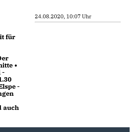
24.08.2020, 10:07 Uhr
t für
Der
itte •
 -
1.30
Elspe -
ingen
d auch