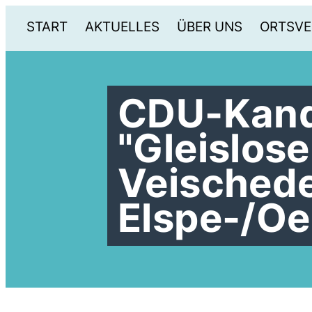
START
AKTUELLES
ÜBER UNS
ORTSVE
CDU-Kandi
"Gleislos
Veischede
Elspe-/Oe