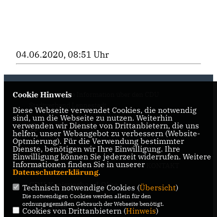
04.06.2020, 08:51 Uhr
Cookie Hinweis
Hier finden Sie Information über den CDU
Stadtverband Lennestadt
Diese Webseite verwendet Cookies, die notwendig
sind, um die Webseite zu nutzen. Weiterhin
verwenden wir Dienste von Drittanbietern, die uns
helfen, unser Webangebot zu verbessern (Website-
Optmierung). Für die Verwendung bestimmter
Dienste, benötigen wir Ihre Einwilligung. Ihre
Einwilligung können Sie jederzeit widerrufen. Weitere
Informationen finden Sie in unserer
IMPRESSUM
DATENSCHUTZ
KONTAKT
Datenschutzerklärung
.
CDU Kreisverband Olpe
Technisch notwendige Cookies (
Übersicht
)
Die notwendigen Cookies werden allein für den
ordnungsgemäßen Gebrauch der Webseite benötigt.
CDU NRW
Cookies von Drittanbietern (
Hinweis
)