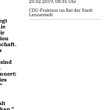
20.02.2019, 08:35 Uhr
CDU-Fraktion im Rat der Stadt
Lennestadt
egt
ie
ir
tion
schaft.
s
 sind
n
nnert:
ies
“
lt
ken.“