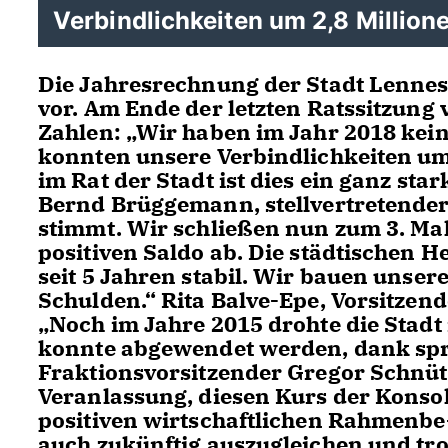
Verbindlichkeiten um 2,8 Million
Die Jahresrechnung der Stadt Lennest
vor. Am Ende der letzten Ratssitzung
Zahlen: „Wir haben im Jahr 2018 ke
konnten unsere Verbindlichkeiten um 
im Rat der Stadt ist dies ein ganz sta
Bernd Brüggemann, stellvertretender
stimmt. Wir schließen nun zum 3. Mal
positiven Saldo ab. Die städtischen 
seit 5 Jahren stabil. Wir bauen unser
Schulden.“ Rita Balve-Epe, Vorsitze
Noch im Jahre 2015 drohte die Stadt 
konnte abgewendet werden, dank spr
Fraktionsvorsitzender Gregor Schnüt
Veranlassung, diesen Kurs der Konsol
positiven wirtschaftlichen Rahmenb
auch zukünftig auszugleichen und tr