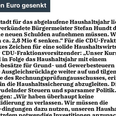
en Euro gesenkt
adt für das abgelaufene Haushaltsjahr li
 verkündete Bürgermeister Stefan Hundt d
ine neuen Schulden aufnehmen müssen. W
ca. 2,8 Mio € senken.“ Für die CDU-Frak
rkes Zeichen für eine solide Haushaltswirt
 CDU-Fraktionsvorsitzender: „Unser Kur
 in Folge das Haushaltsjahr mit einem
Hebesätze für Grund- und Gewerbesteuern
e Ausgleichsrücklage weiter auf und tilge
nde des Rechnungsprüfungausschusses, eri
in die Haushaltssicherung abzugleiten. D
udelnder Steuern und sparsamer Politik.
gen: „Wir haben überhaupt keine
idierung zu verlassen. Wir müssen die
e-dingungen dazu nutzen, unseren Hausha
otzdem notwendige Investitionen anzupac