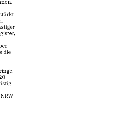
nnen,
stärkt
n.
nstiger
gister,
ber
s die
ringe.
020
istig
in NRW