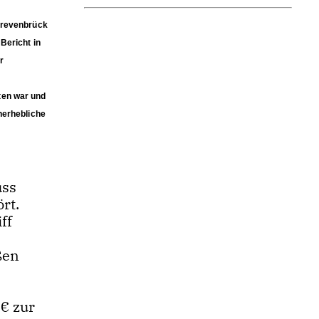
Grevenbrück
Bericht in
r
ten war und
nerhebliche
uss
rt.
ff
ßen
 € zur