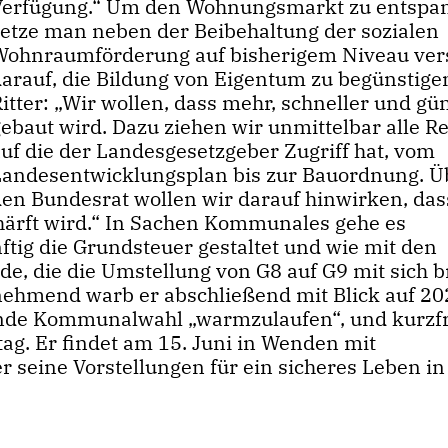
Verfügung.“ Um den Wohnungsmarkt zu entspa
setze man neben der Beibehaltung der sozialen
Wohnraumförderung auf bisherigem Niveau ver
darauf, die Bildung von Eigentum zu begünstige
itter: „Wir wollen, dass mehr, schneller und gü
ebaut wird. Dazu ziehen wir unmittelbar alle Re
auf die der Landesgesetzgeber Zugriff hat, vom
Landesentwicklungsplan bis zur Bauordnung. Ü
den Bundesrat wollen wir darauf hinwirken, das
härft wird.“ In Sachen Kommunales gehe es
ig die Grundsteuer gestaltet und wie mit den
, die die Umstellung von G8 auf G9 mit sich b
nehmend warb er abschließend mit Blick auf 2
hende Kommunalwahl „warmzulaufen“, und kurzfr
ag. Er findet am 15. Juni in Wenden mit
er seine Vorstellungen für ein sicheres Leben 