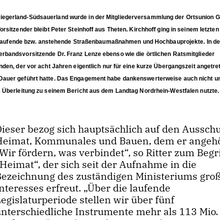
iegerland-Südsauerland wurde in der Mitgliederversammlung der Ortsunion 
sitzender bleibt Peter Steinhoff aus Theten. Kirchhoff ging in seinem letzten 
auf laufende bzw. anstehende Straßenbaumaßnahmen und Hochbauprojekte. In de
rbandsvorsitzende Dr. Franz Lenze ebenso wie die örtlichen Ratsmitglieder
den, der vor acht Jahren eigentlich nur für eine kurze Übergangszeit angetre
Dauer geführt hatte. Das Engagement habe dankenswerterweise auch nicht u
s Überleitung zu seinem Bericht aus dem Landtag Nordrhein-Westfalen nutzte.
Dieser bezog sich hauptsächlich auf den Aussch
Heimat, Kommunales und Bauen, dem er angehö
ir fördern, was verbindet“, so Ritter zum Begri
Heimat“, der sich seit der Aufnahme in die
Bezeichnung des zuständigen Ministeriums gro
nteresses erfreut. „Über die laufende
egislaturperiode stellen wir über fünf
unterschiedliche Instrumente mehr als 113 Mio.