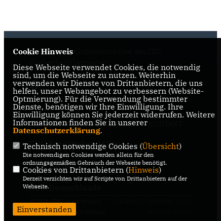
Cookie Hinweis
Hier finden Sie Information über den CDU
Stadtverband Lennestadt
Diese Webseite verwendet Cookies, die notwendig
sind, um die Webseite zu nutzen. Weiterhin
verwenden wir Dienste von Drittanbietern, die uns
helfen, unser Webangebot zu verbessern (Website-
Optmierung). Für die Verwendung bestimmter
Dienste, benötigen wir Ihre Einwilligung. Ihre
Einwilligung können Sie jederzeit widerrufen. Weitere
Informationen finden Sie in unserer
IMPRESSUM
DATENSCHUTZ
KONTAKT
Datenschutzerklärung
.
CDU Kreisverband Olpe
Technisch notwendige Cookies (
Übersicht
)
Die notwendigen Cookies werden allein für den
ordnungsgemäßen Gebrauch der Webseite benötigt.
CDU NRW
Cookies von Drittanbietern (
Hinweis
)
Derzeit verzichten wir auf Scripte von Drittanbietern auf der
Webseite.
CDU Deutschlands
@2026 CDU-Kreisverband
Realisation: Sharkness Media
Einverstanden
Olpe (für CDU-Stadtverband
GmbH & Co. KG